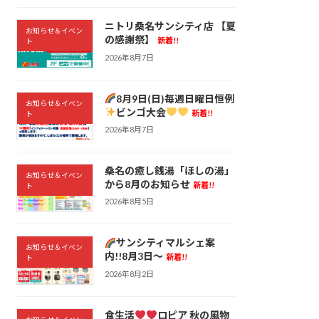
ニトリ桑名サンシティ店 【夏
お知らせ＆イベン
の感謝祭】
新着!!
ト
2026年8月7日
8月9日(日)毎週日曜日恒例
お知らせ＆イベン
ビンゴ大会
新着!!
ト
2026年8月7日
桑名の癒し銭湯「ほしの湯」
お知らせ＆イベン
から8月のお知らせ
新着!!
ト
2026年8月5日
サンシティマルシェ案
お知らせ＆イベン
内!!8月3日～
新着!!
ト
2026年8月2日
食生活
ロピア 秋の風物