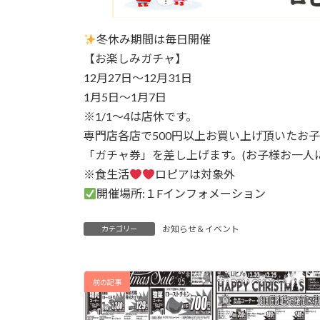
冬休み期間は毎日開催
【お楽しみガチャ】
12月27日～12月31日
1月5日～1月7日
※1/1～4は店休です。
専門店各店で500円以上お買い上げ頂いたお
「ガチャ券」を差し上げます。(お子様お一人に
※食生活
ロピアは対象外
開催場所:１Fインフォメーション
お知らせ＆イベント
カテゴリー
前の記事