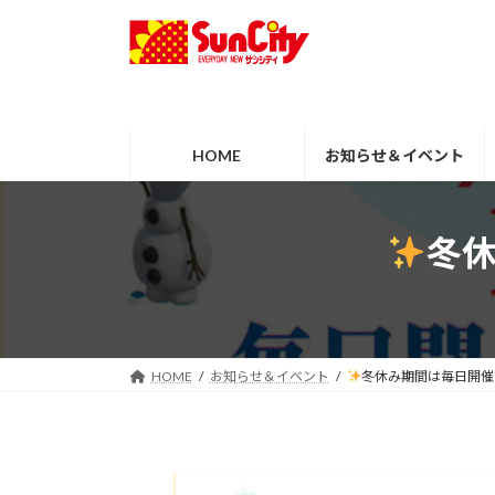
コ
ナ
ン
ビ
テ
ゲ
ン
ー
ツ
シ
へ
ョ
HOME
お知らせ＆イベント
ス
ン
キ
に
ッ
移
冬
プ
動
HOME
お知らせ＆イベント
冬休み期間は毎日開催