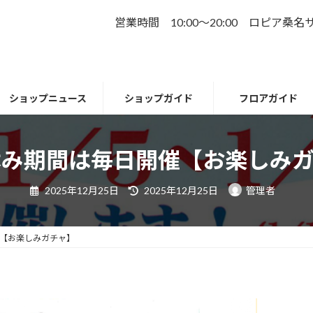
営業時間 10:00～20:00 ロピア桑
ショップニュース
ショップガイド
フロアガイド
休み期間は毎日開催【お楽しみ
最
2025年12月25日
2025年12月25日
管理者
終
更
新
日
時
【お楽しみガチャ】
: