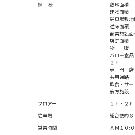
規 模
敷地面
建物面
駐車場敷
述床面
商業施設
店舗面
物 販
バロー食
２Ｆ 
専 門 
共用通
飲食・サ
後方施
フロアー
１Ｆ・２Ｆ
駐車場
総台数約８
営業時間
ＡＭ１０: