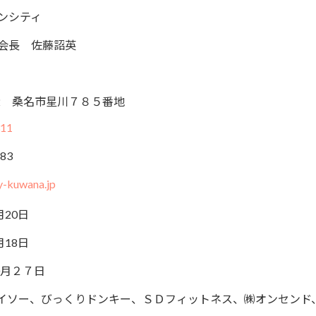
ンシティ
会長 佐藤詔英
912 桑名市星川７８５番地
311
383
y-kuwana.jp
月20日
月18日
0月２７日
イソー、びっくりドンキー、ＳＤフィットネス、㈱オンセンド