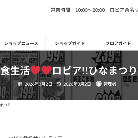
営業時間 10:00～20:00 ロピア桑
ショップニュース
ショップガイド
フロアガイド
食生活
ロピア!!ひなまつり
最
2026年3月2日
2026年3月2日
管理者
終
更
新
日
時
なまつり
: