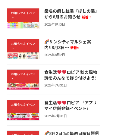
桑名の癒し銭湯「ほしの湯」
お知らせ＆イベン
から8月のお知らせ
新着!!
ト
2026年8月5日
サンシティマルシェ案
お知らせ＆イベン
内!!8月3日～
新着!!
ト
2026年8月2日
食生活
ロピア 秋の風物
お知らせ＆イベン
詩をみんなで飾り付けよう!
ト
2026年7月31日
食生活
ロピア 「アプリ
お知らせ＆イベン
マイ店舗登録イベント」
ト
2026年7月31日
8月2日(日)毎週日曜日恒例