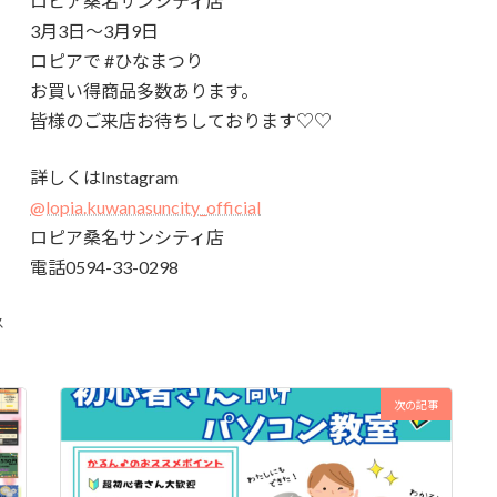
ロピア桑名サンシティ店
3月3日～3月9日
ロピアで #ひなまつり
お買い得商品多数あります。
皆様のご来店お待ちしております♡♡
詳しくはInstagram
@lopia.kuwanasuncity_official
ロピア桑名サンシティ店
電話0594-33-0298
ス
次の記事