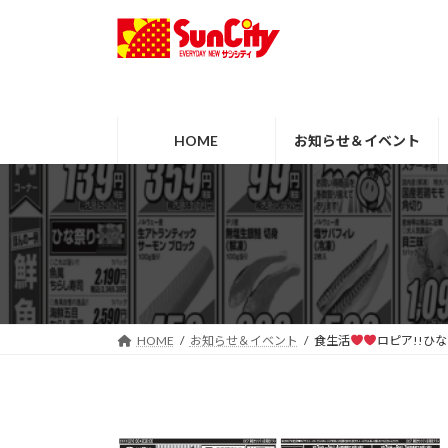
コ
ナ
ン
ビ
テ
ゲ
ン
ー
ツ
シ
へ
ョ
HOME
お知らせ＆イベント
ス
ン
キ
に
ッ
移
プ
動
HOME
お知らせ＆イベント
食生活
ロピア!!ひ