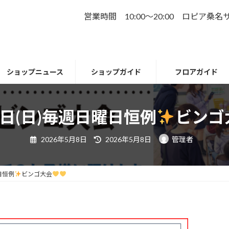
営業時間 10:00～20:00 ロピア桑
ショップニュース
ショップガイド
フロアガイド
0日(日)毎週日曜日恒例
ビンゴ
最
2026年5月8日
2026年5月8日
管理者
終
更
新
日
時
日恒例
ビンゴ大会
: