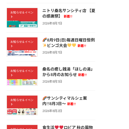
ニトリ桑名サンシティ店 【夏
お知らせ＆イベン
の感謝祭】
新着!!
ト
2026年8月7日
8月9日(日)毎週日曜日恒例
お知らせ＆イベン
ビンゴ大会
新着!!
ト
2026年8月7日
桑名の癒し銭湯「ほしの湯」
お知らせ＆イベン
から8月のお知らせ
新着!!
ト
2026年8月5日
サンシティマルシェ案
お知らせ＆イベン
内!!8月3日～
新着!!
ト
2026年8月2日
食生活
ロピア 秋の風物