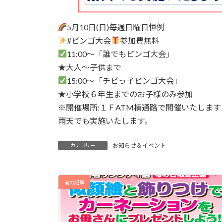
5月10日(日)毎週日曜日恒例
#ビンゴ大会
参加費無料
11:00～「誰でもビンゴ大会」
★大人～子供まで
15:00～「チビっ子ビンゴ大会」
★小学校６年生までのお子様のみ参加
※開催場所:１ＦATM横通路で開催いたします
雨天でも実施いたします。
お知らせ＆イベント
カテゴリー
前の記事