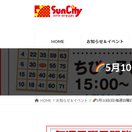
コ
ナ
ン
ビ
テ
ゲ
ン
ー
ツ
シ
へ
ョ
HOME
お知らせ＆イベント
ス
ン
キ
に
ッ
移
5月1
プ
動
HOME
お知らせ＆イベント
5月10日(日)毎週日曜