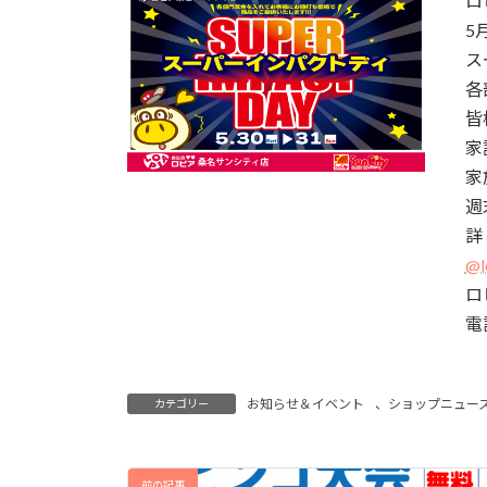
ロ
5
ス
各
皆
家
家
週
詳
@l
ロ
電話
お知らせ＆イベント
、
ショップニュー
カテゴリー
前の記事