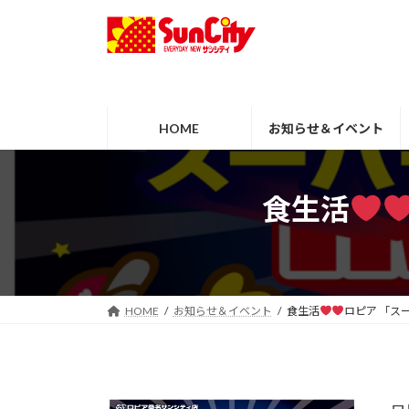
コ
ナ
ン
ビ
テ
ゲ
ン
ー
ツ
シ
へ
ョ
HOME
お知らせ＆イベント
ス
ン
キ
に
ッ
移
食生活
プ
動
HOME
お知らせ＆イベント
食生活
ロピア 「ス