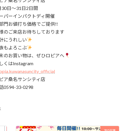
ピア桑名サンシティ店
月30日～31日2日間
ーパーインパクトディ開催
部門お値打ち価格でご提供!!
様のご来店お待ちしております
計にうれしい
族もよろこぶ
末のお買い物は、ぜひロピアへ
しくはInstagram
opia.kuwanasuncity_official
ピア桑名サンシティ店
0594-33-0298
ス
次の記事